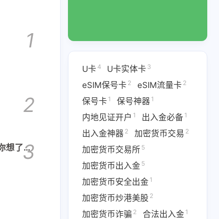
1
4
3
U卡
U卡实体卡
2
2
eSIM保号卡
eSIM流量卡
2
1
1
保号卡
保号神器
1
1
内地见证开户
出入金必备
2
2
出入金神器
加密货币交易
3
你想了解
5
加密货币交易所
5
加密货币出入金
2
1
1
eSIM流量卡
保号卡
保号神器
1
加密货币安全出金
2
2
器
加密货币交易
2
加密货币炒港美股
2
1
加密货币诈骗
合法出入金
1
2
加密货币安全出金
加密货币炒港美股