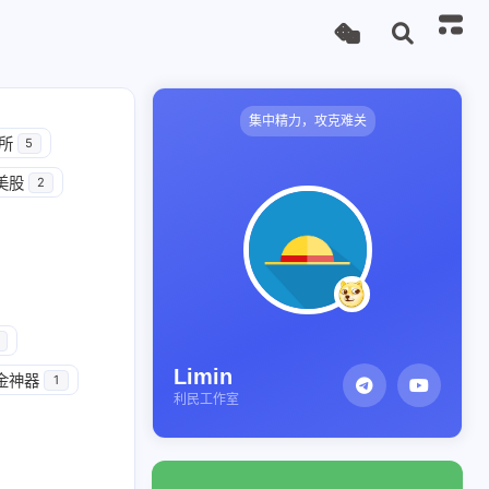
集中精力，攻克难关
所
5
美股
2
Limin
金神器
1
利民工作室