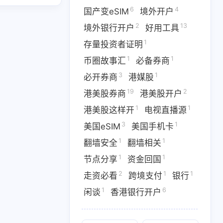
6
4
国产变eSIM
境外开户
6
4
2
IM
境外开户
境外银行开户
2
13
境外银行开户
好用工具
1
1
1
3
存量投资者证明
事汇
必备券商
必开券商
1
1
币圈故事汇
必备券商
1
1
港美股这样开
电视直播源
3
1
必开券商
港媒股
1
1
1
翻墙相关
节点分享
资金回国
19
2
港美股券商
港美股开户
1
1
港美股这样开
电视直播源
6
香港银行开户
三月 2026
二月 2026
3
1
美国eSIM
美国手机卡
14
4
篇
篇
1
1
翻墙安全
翻墙相关
1
1
节点分享
资金回国
九月 2025
七月 2025
2
1
1
走资必看
跨境支付
银行
2
2
篇
篇
1
6
闲谈
香港银行开户