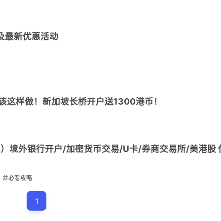
南及最新优惠活动
前应该这样做！新加坡长桥开户送1300港币！
兴趣点
寻找你感兴趣的领域
）境外银行开户/加密货币交易/U卡/券商交易所/美港股 
4
3
2
U卡
U卡实体卡
eSIM保号卡
必看攻略
开启
1
1
前
内地见证开户
出入金必备
出入金神
1
5
5
加密货币交易所
加密货币出入金