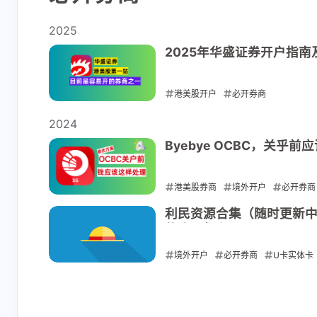
2025
2025年华盛证券开户指
港美股开户
必开券商
2025-02-22
2024
Byebye OCBC，关乎
互动
港美股券商
境外开户
必开券商
最新评论
2024-12-13
利民资源合集（随时更新中
的这里都有
境外开户
必开券商
U卡实体卡
为啥显示未开启 [图
显示翻墙未
片]
2024-11-03
匿名 /
14 天
匿名 /
14 天前