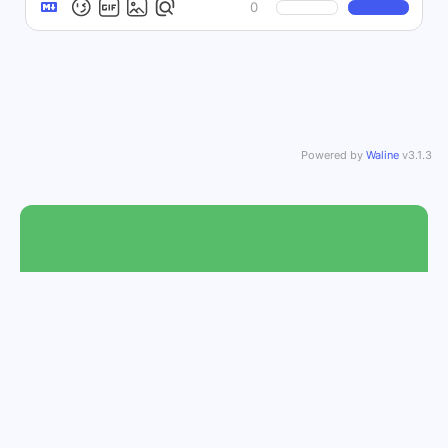
0
Powered by
Waline
v3.1.3
最近发布
加密货币USDT USDC直接交易美股！买
英伟达 spacex 中国人买美股的新方式：
BIT（原Matrixport）全套中国身份开户