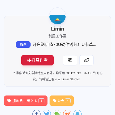
Limin
利民工作室
开户送价值70U硬件钱包！U卡革命！最适合中国人的U卡，完全免费，再也不担心被冻卡了！全套中国资料，即将支持apple pay google pay，身份证就能开通！刚发车，千万别错过
原创
打赏作者
本博客所有文章除特别声明外，均采用
CC BY-NC-SA 4.0
许可协
议。转载请注明来自
Limin Studio
！
加密货币出入金
U卡
5
4